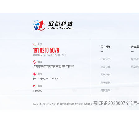
电话
关于我们
产品
191 8210 5079
(微信同号) 周一至周五 9:00-18:00
公司简介
雷达及
地址
成都市双流区黄甲街道牧华路二段9号
公司文化
航空航
邮箱
发展历程
pub.dept@scouhang.com
资质荣誉
邮编
610200
团队活动
蜀ICP备2023007412号
Copyright @ 2015-2021 四川欧航科技有限责任公司 版权所有